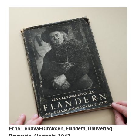
Erna Lendvai-Dircksen,
Flandern
, Gauverlag
Bayreuth, Alemania, 1942