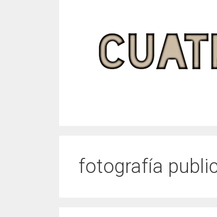
Saltar
al
contenido
fotografía public