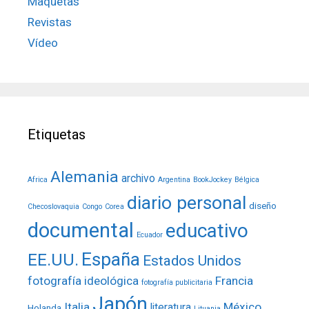
Maquetas
Revistas
Vídeo
Etiquetas
Alemania
archivo
Africa
Argentina
BookJockey
Bélgica
diario personal
diseño
Checoslovaquia
Congo
Corea
documental
educativo
Ecuador
España
EE.UU.
Estados Unidos
fotografía ideológica
Francia
fotografía publicitaria
Japón
Italia
México
literatura
Holanda
Lituania