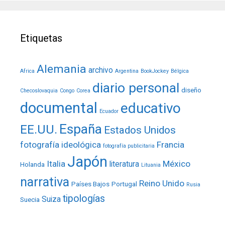
Etiquetas
Alemania
archivo
Africa
Argentina
BookJockey
Bélgica
diario personal
diseño
Checoslovaquia
Congo
Corea
documental
educativo
Ecuador
España
EE.UU.
Estados Unidos
fotografía ideológica
Francia
fotografía publicitaria
Japón
Italia
México
literatura
Holanda
Lituania
narrativa
Reino Unido
Países Bajos
Portugal
Rusia
tipologías
Suiza
Suecia