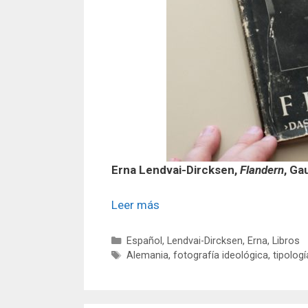
Erna Lendvai-Dircksen,
Flandern
, Ga
Leer más
Categorías
Español
,
Lendvai-Dircksen, Erna
,
Libros
Etiquetas
Alemania
,
fotografía ideológica
,
tipologí