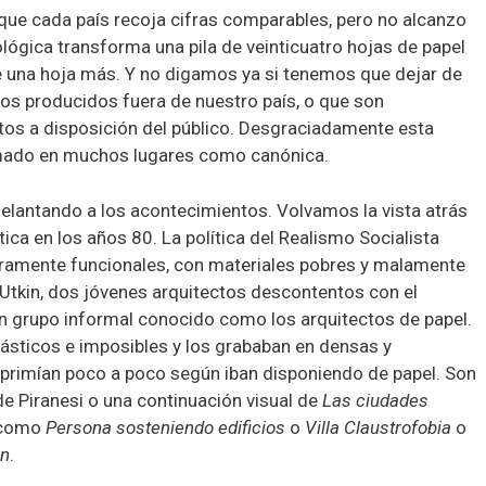
s que cada país recoja cifras comparables, pero no alcanzo
gica transforma una pila de veinticuatro hojas de papel
e una hoja más. Y no digamos ya si tenemos que dejar de
os producidos fuera de nuestro país, o que son
os a disposición del público. Desgraciadamente esta
tomado en muchos lugares como canónica.
elantando a los acontecimientos. Volvamos la vista atrás
tica en los años 80. La política del Realismo Socialista
eramente funcionales, con materiales pobres y malamente
 Utkin, dos jóvenes arquitectos descontentos con el
un grupo informal conocido como los arquitectos de papel.
ásticos e imposibles y los grababan en densas y
primían poco a poco según iban disponiendo de papel. Son
de Piranesi o una continuación visual de
Las ciudades
s como
Persona sosteniendo edificios
o
Villa Claustrofobia
o
en
.