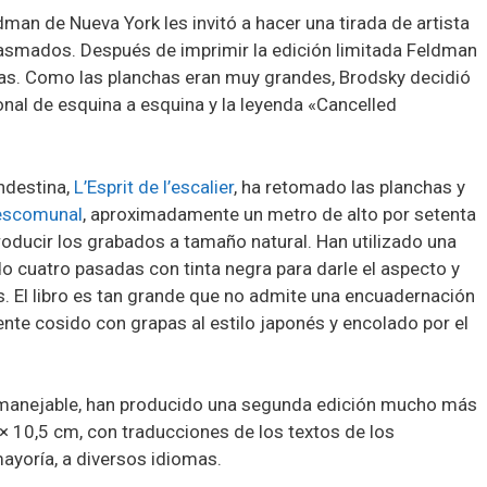
dman de Nueva York les invitó a hacer una tirada de artista
iasmados. Después de imprimir la edición limitada Feldman
chas. Como las planchas eran muy grandes, Brodsky decidió
onal de esquina a esquina y la leyenda «Cancelled
ndestina,
L’Esprit de l’escalier
, ha retomado las planchas y
escomunal
, aproximadamente un metro de alto por setenta
oducir los grabados a tamaño natural. Han utilizado una
do cuatro pasadas con tinta negra para darle el aspecto y
s. El libro es tan grande que no admite una encuadernación
te cosido con grapas al estilo japonés y encolado por el
te manejable, han producido una segunda edición mucho más
 × 10,5 cm, con traducciones de los textos de los
mayoría, a diversos idiomas.