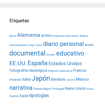
Etiquetas
Alemania
archivo
Africa
Argentina
BookJockey
Bélgica
diario personal
diseño
Checoslovaquia
Congo
Corea
documental
educativo
Ecuador
España
EE.UU.
Estados Unidos
fotografía ideológica
Francia
fotografía publicitaria
Japón
Italia
México
literatura
Holanda
Lituania
narrativa
Reino Unido
Países Bajos
Portugal
Rusia
tipologías
Suiza
Suecia