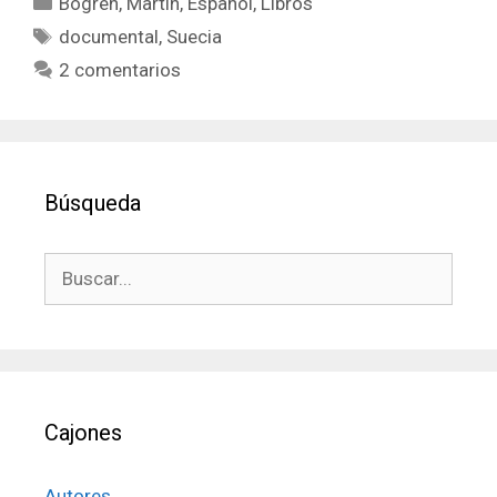
Bogren, Martin
,
Español
,
Libros
Etiquetas
documental
,
Suecia
2 comentarios
Búsqueda
Buscar:
Cajones
Autores