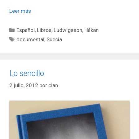
Leer más
Categorías
Español
,
Libros
,
Ludwigsson, Håkan
Etiquetas
documental
,
Suecia
Lo sencillo
2 julio, 2012
por
cian