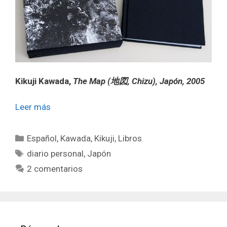
Kikuji Kawada,
The Map (地図, Chizu), Japón, 2005
Leer más
Categorías
Español
,
Kawada, Kikuji
,
Libros
Etiquetas
diario personal
,
Japón
2 comentarios