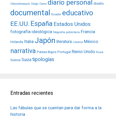
diario personal
diseño
Checoslovaquia
Congo
Corea
documental
educativo
Ecuador
España
EE.UU.
Estados Unidos
fotografía ideológica
Francia
fotografía publicitaria
Japón
Italia
México
literatura
Holanda
Lituania
narrativa
Reino Unido
Países Bajos
Portugal
Rusia
tipologías
Suiza
Suecia
Entradas recientes
Las fábulas que se cuentan para dar forma a la
historia