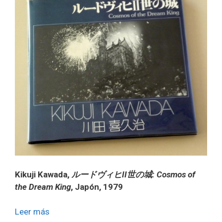
Kikuji Kawada,
ルードヴィヒII世の城: Cosmos of
the Dream King
, Japón, 1979
Leer más