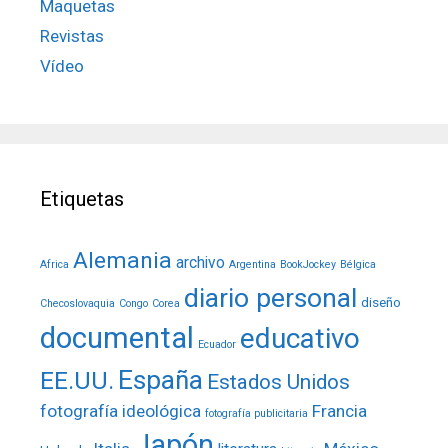
Maquetas
Revistas
Vídeo
Etiquetas
Alemania
archivo
Africa
Argentina
BookJockey
Bélgica
diario personal
diseño
Checoslovaquia
Congo
Corea
documental
educativo
Ecuador
España
EE.UU.
Estados Unidos
fotografía ideológica
Francia
fotografía publicitaria
Japón