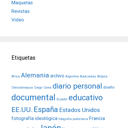
Maquetas
Revistas
Vídeo
Etiquetas
Alemania
archivo
Africa
Argentina
BookJockey
Bélgica
diario personal
diseño
Checoslovaquia
Congo
Corea
documental
educativo
Ecuador
España
EE.UU.
Estados Unidos
fotografía ideológica
Francia
fotografía publicitaria
Japón